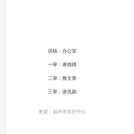
供稿：办公室
一审：谢德雄
二审：詹文青
三审：谢兆勋
来源：福州市疾控中心