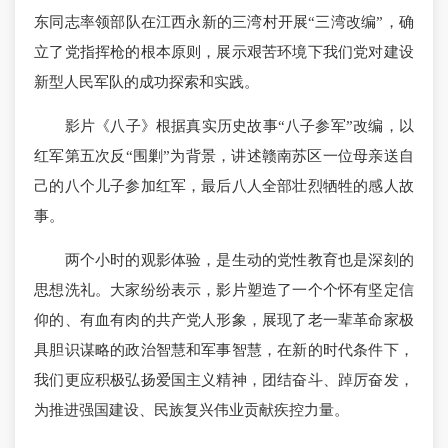
东同志率领部队在江西永新的三湾村开展“三湾改编”，确
立了党指挥枪的根本原则，展示艰苦环境下我们党对建设
新型人民军队的成功探索和实践。
影片《八子》根据真实历史故事“八子参军”改编，以
红军第五次反“围剿”为背景，讲述赣南苏区一位母亲送自
己的八个儿子参加红军，最后八人全部壮烈牺牲的感人故
事。
两个小时的观影体验，是生动的党性教育也是深刻的
思想洗礼。大家纷纷表示，影片塑造了一个个怀有坚定信
仰的、有血有肉的共产党人形象，展现了老一辈革命家极
具胆识谋略的政治智慧和军事智慧，在新的时代条件下，
我们更应积极弘扬爱国主义精神，团结奋斗、踔厉奋发，
为推进强国建设、民族复兴伟业贡献疾控力量。