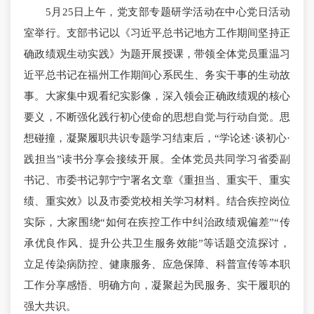
5月25日上午，党支部专题研学活动在中心党日活动
室举行。支部书记以《习近平总书记地方工作期间坚持正
确政绩观生动实践》为题开展授课，带领全体党员重温习
近平总书记在福州工作期间心系民生、务实干事的生动故
事。大家集中观看纪实影像，深入领会正确政绩观的核心
要义，不断强化践行初心使命的思想自觉与行动自觉。思
想碰撞，凝聚履职共识专题学习结束后，“学论述·谈初心·
践担当”读书分享会接续开展。全体党员共同学习省委副
书记、市委书记郭宁宁署名文章《重担当、重实干、重实
绩、重实效》以及市委党校相关学习材料。结合疾控岗位
实际，大家围绕“如何在疾控工作中纠治政绩观偏差”“传
承优良作风、提升公共卫生服务效能”等话题交流探讨，
立足传染病防控、健康服务、应急保障、科普宣传等本职
工作分享感悟、明确方向，凝聚起为民服务、实干履职的
强大共识。