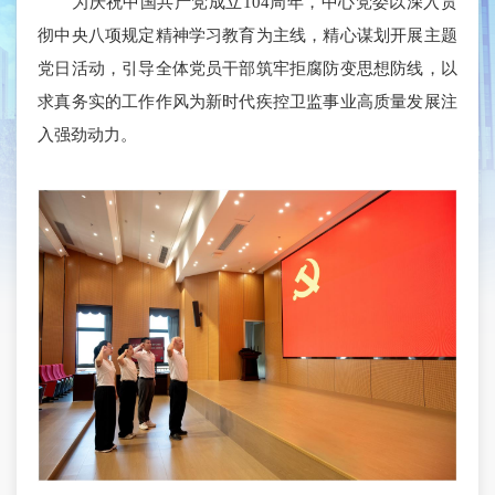
为庆祝中国共产党成立104周年，中心党委以深入贯
彻中央八项规定精神学习教育为主线，精心谋划开展主题
党日活动，引导全体党员干部筑牢拒腐防变思想防线，以
求真务实的工作作风为新时代疾控卫监事业高质量发展注
入强劲动力。