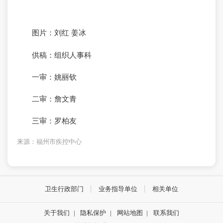
图片：刘红 姜冰
供稿：组织人事科
一审：姚丽钦
二审：詹文青
三审：罗柏友
来源：福州市疾控中心
卫生行政部门
业务指导单位
相关单位
关于我们
|
隐私保护
|
网站地图
|
联系我们