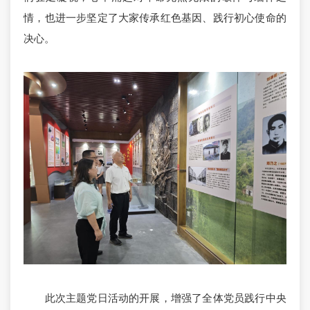
情，也进一步坚定了大家传承红色基因、践行初心使命的
决心。
此次主题党日活动的开展，增强了全体党员践行中央