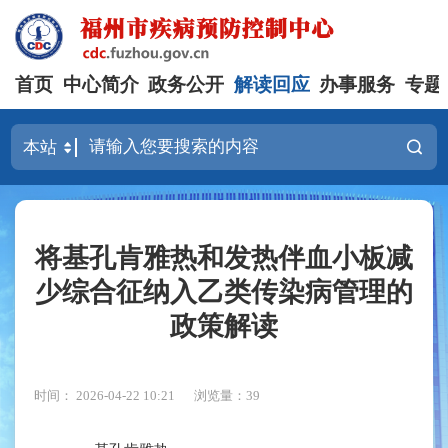
首页
中心简介
政务公开
解读回应
办事服务
专题
将基孔肯雅热和发热伴血小板减
少综合征纳入乙类传染病管理的
政策解读
时间： 2026-04-22 10:21
浏览量：39